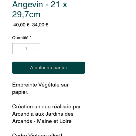
Angevin - 21 x
29,7cm
Prix
Prix
 40,00 € 
34,00 €
original
promotionnel
Quantité
*
Ajouter au panier
Empreinte Végétale sur
papier.
Création unique réalisée par
Arcandia aux Jardins des
Arcands - Maine et Loire
Cadre Vintage offert!