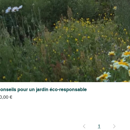
onseils pour un jardin éco-responsable
rix
0,00 €
1