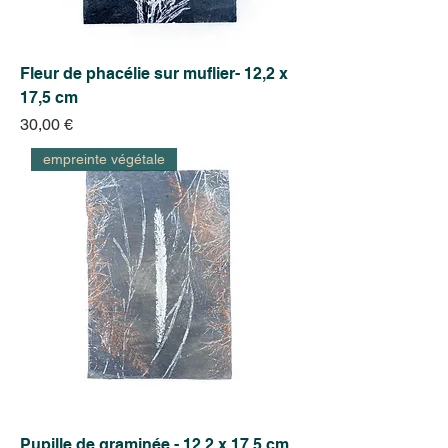
Fleur de phacélie sur muflier- 12,2 x
17,5 cm
Prix
30,00 €
empreinte végétale
Pupille de graminée - 12,2 x 17,5 cm