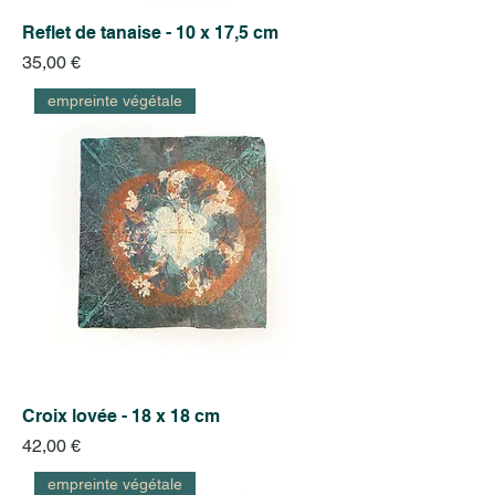
Reflet de tanaise - 10 x 17,5 cm
Prix
35,00 €
empreinte végétale
Croix lovée - 18 x 18 cm
Prix
42,00 €
empreinte végétale