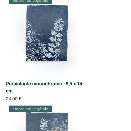
empreinte végétale
Persistante monochrome - 9,5 x 14
cm
Prix
24,00 €
empreinte végétale