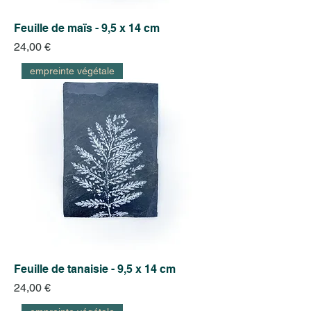
Feuille de maïs - 9,5 x 14 cm
Prix
24,00 €
empreinte végétale
Feuille de tanaisie - 9,5 x 14 cm
Prix
24,00 €