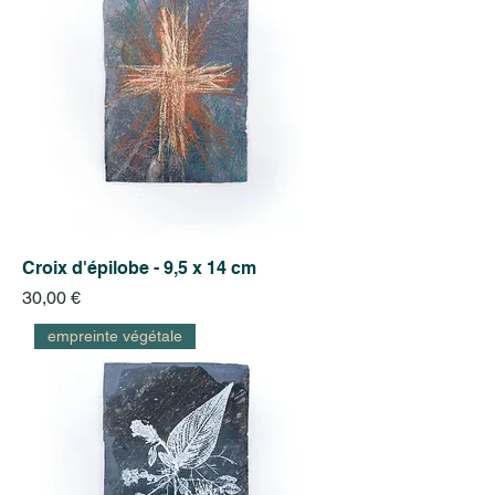
Croix d'épilobe - 9,5 x 14 cm
Prix
30,00 €
empreinte végétale