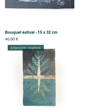
Bouquet estival - 15 x 32 cm
Prix
40,00 €
empreinte végétale