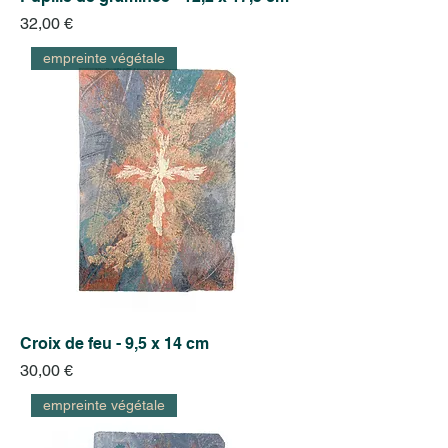
Prix
32,00 €
empreinte végétale
Croix de feu - 9,5 x 14 cm
Prix
30,00 €
empreinte végétale